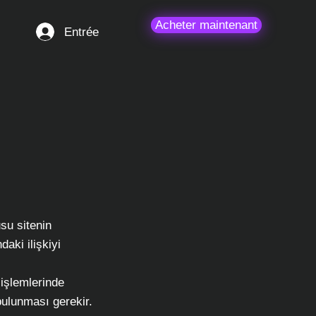
Acheter maintenant
Entrée
usu sitenin
daki ilişkiyi
 işlemlerinde
 bulunması gerekir.