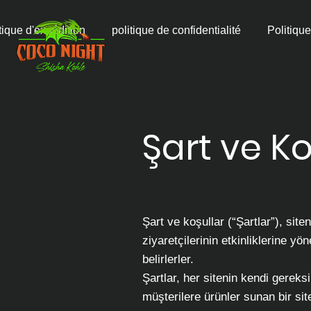
tique d'expédition
politique de confidentialité
Politique
Şart ve Ko
Şart ve koşullar (“Şartlar”), site
ziyaretçilerinin etkinliklerine yön
belirlerler.
Şartlar, her sitenin kendi gereks
müşterilere ürünler sunan bir sit