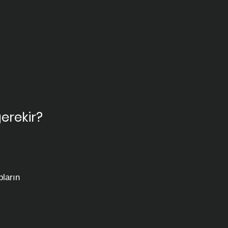
erekir?
pların