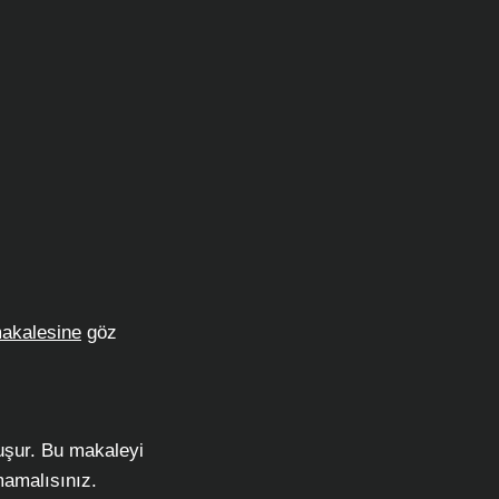
akalesine
göz
luşur. Bu makaleyi
mamalısınız.