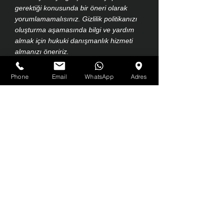
gerektiği konusunda bir öneri olarak
yorumlamamalısınız. Gizlilik politikanızı
oluşturma aşamasında bilgi ve yardım
almak için hukuki danışmanlık hizmeti
almanızı öneririz.
Phone
Email
WhatsApp
Adres
Instagram
Şart ve Koşullar
Facebook
Gönderim Politikası
Twitter
Gizlilik Politikası
Tiktok
Çerez Politikası
YouTube