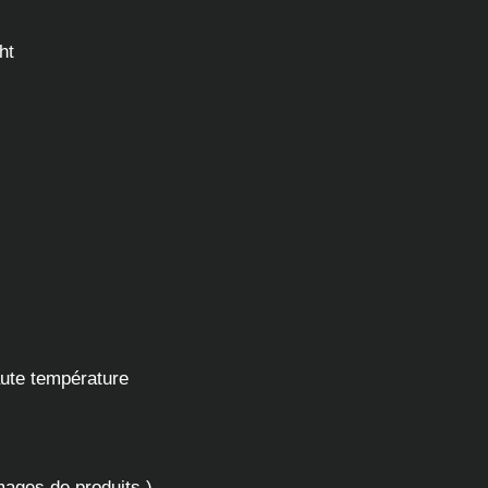
ht
ute température
mages de produits.)