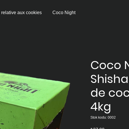
 relative aux cookies
Coco Night
Coco N
Shish
de co
4kg
Stok kodu: 0002
Fiyat