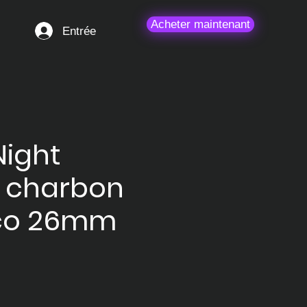
Acheter maintenant
Entrée
ight
a charbon
co 26mm